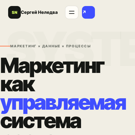
↗
Сергей Неледва
SN
Открыть меню
МАРКЕТИНГ × ДАННЫЕ × ПРОЦЕССЫ
Маркетинг
как
управляемая
система