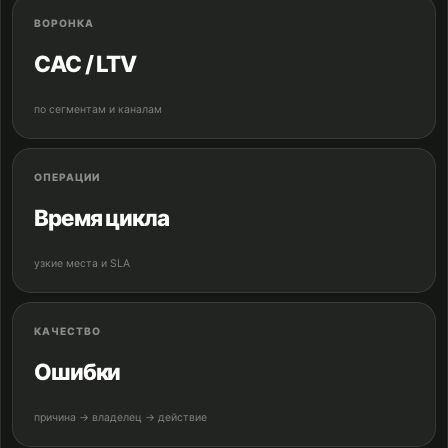
ВОРОНКА
CAC / LTV
по сегментам и каналам
ОПЕРАЦИИ
Время цикла
узкие места и SLA
КАЧЕСТВО
Ошибки
причина → владелец → действие