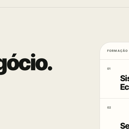
FORMAÇÃO 
gócio.
01
Si
E
02
Se