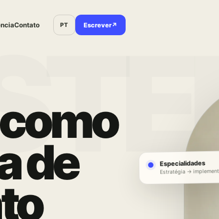
ncia
Contato
PT
Escrever
↗
 como
a de
Especialidades
Estratégia → implemen
to