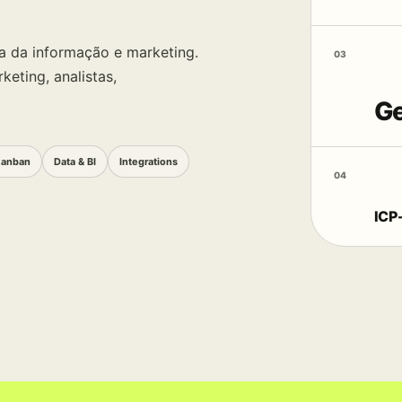
ia da informação e marketing.
03
keting, analistas,
Ge
Kanban
Data & BI
Integrations
04
ICP