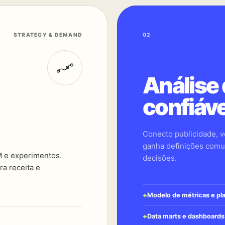
STRATEGY & DEMAND
02
Análise
confiáve
Conecto publicidade, v
ganha definições comu
M e experimentos.
decisões.
ra receita e
Modelo de métricas e pla
Data marts e dashboards