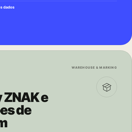
os dados
WAREHOUSE & MARKING
 ZNAK e
es de
m