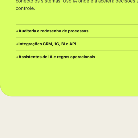
conecto os sistemas. Uso IA onde ela acelera decisões 
controle.
Auditoria e redesenho de processos
Integrações CRM, 1C, BI e API
Assistentes de IA e regras operacionais