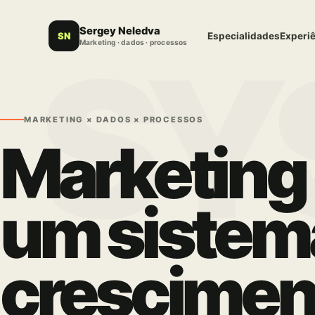
Sergey Neledva
SN
Especialidades
Experiê
Marketing · dados · processos
MARKETING × DADOS × PROCESSOS
Marketing
um sistem
crescimen