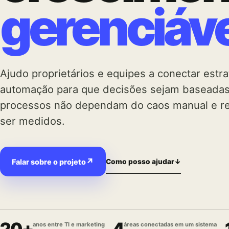
gerenciáve
Ajudo proprietários e equipes a conectar estra
automação para que decisões sejam baseada
processos não dependam do caos manual e r
ser medidos.
↗
Falar sobre o projeto
Como posso ajudar
↓
20+
4
anos entre TI e marketing
áreas conectadas em um sistema