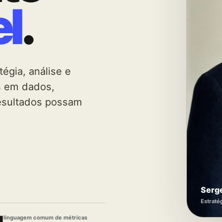
l
.
tégia, análise e
s em dados,
esultados possam
Serg
Estraté
1
linguagem comum de métricas