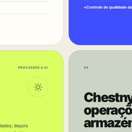
Controle de qualidade d
PROCESSES & AI
04
Chestny
operaçõ
armazé
idades; depois