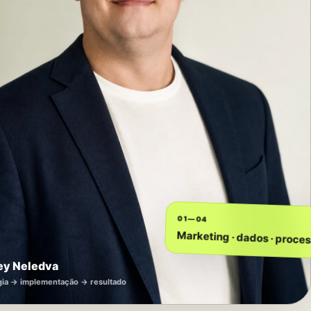
01—04
Marketing · dados · proce
ey Neledva
gia → implementação → resultado